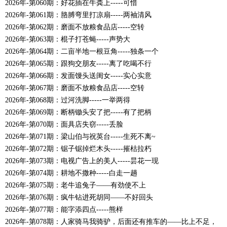
2026年-第060期：好花插在牛粪上-----可惜
2026年-第061期：胳膊弯里打凉扇-----两袖清风
2026年-第062期：磨面不放粮食品店-----空转
2026年-第063期：棍子打苍蝇-----声势大
2026年-第064期：二亩半地一根豆角-----独条一个
2026年-第065期：跟狗交朋友-----离了吃喝不行
2026年-第066期：发面馒头送闺女-----实心实意
2026年-第067期：磨面不放粮食品店-----空转
2026年-第068期：过河洗脚-----一举两得
2026年-第069期：断柄锄头安了把-----有了把柄
2026年-第070期：面具店失窃-----丢脸
2026年-第071期：梁山伯与祝英台-----生死不离~
2026年-第072期：锯子锯掉烂木头-----摧枯拉朽
2026年-第073期：电视广告上的美人-----昙花一现
2026年-第074期：耕地不撒种-----白走一趟
2026年-第075期：老牛追兔子——有劲使不上
2026年-第076期：疯牛钻进死胡同――不好回头
2026年-第077期：能字添四点-----熊样
2026年-第078期：人家骑马我骑驴，后面还有推车的――比上不足，