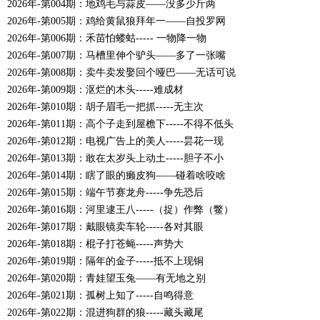
2026年-第004期：地鸡毛与蒜皮——没多少斤两
2026年-第005期：鸡给黄鼠狼拜年一—―自投罗网
2026年-第006期：禾苗怕蝼蛄----- 一物降一物
2026年-第007期：马槽里伸个驴头――多了一张嘴
2026年-第008期：卖牛卖发娶回个哑巴――无话可说
2026年-第009期：沤烂的木头-----难成材
2026年-第010期：胡子眉毛一把抓-----无主次
2026年-第011期：高个子走到屋檐下-----不得不低头
2026年-第012期：电视广告上的美人-----昙花一现
2026年-第013期：敢在太岁头上动土-----胆子不小
2026年-第014期：瞎了眼的癞皮狗――碰着啥咬啥
2026年-第015期：端午节赛龙舟-----争先恐后
2026年-第016期：河里逮王八-----（捉）作弊（鳖）
2026年-第017期：戴眼镜卖车轮-----各对其眼
2026年-第018期：棍子打苍蝇-----声势大
2026年-第019期：隔年的金子-----抵不上现铜
2026年-第020期：青娃望玉兔――有无地之别
2026年-第021期：孤树上知了-----自鸣得意
2026年-第022期：混进狗群的狼-----藏头藏尾