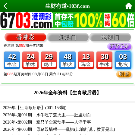
生财有道•103f.com
2026年全年资料【生肖歇后语】
2026年【生肖歇后语】(001-153期)
2026年-第001期：水牛吃了萤火虫——肚里明白
2026年-第002期：牵只羊全家动手――人浮于事
2026年-第003期：母猪毁墙根――乱拱(比喻乱说，拨弄是非)