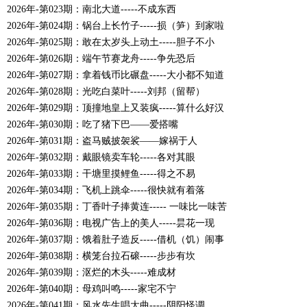
2026年-第023期：南北大道-----不成东西
2026年-第024期：锅台上长竹子-----损（笋）到家啦
2026年-第025期：敢在太岁头上动土-----胆子不小
2026年-第026期：端午节赛龙舟-----争先恐后
2026年-第027期：拿着钱币比碾盘-----大小都不知道
2026年-第028期：光吃白菜叶-----刘邦（留帮）
2026年-第029期：顶撞地皇上又装疯-----算什么好汉
2026年-第030期：吃了猪下巴――爱搭嘴
2026年-第031期：盗马贼披袈裟——嫁祸于人
2026年-第032期：戴眼镜卖车轮-----各对其眼
2026年-第033期：干塘里摸鲤鱼-----得之不易
2026年-第034期：飞机上跳伞-----很快就有着落
2026年-第035期：丁香叶子捧黄连----- 一味比一味苦
2026年-第036期：电视广告上的美人-----昙花一现
2026年-第037期：饿着肚子造反-----借机（饥）闹事
2026年-第038期：横笼台拉石磙-----步步有坎
2026年-第039期：沤烂的木头-----难成材
2026年-第040期：母鸡叫鸣-----家宅不宁
2026年-第041期：风水先生唱大曲-----阴阳怪调