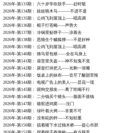
2026年-第133期： 六十岁学吹鼓手-----赶时髦
2026年-第134期： 娃娃骑木马—―—不进不退
2026年-第135期： 公鸡飞到屋顶上-----唱高调
2026年-第136期： 棍子打苍蝇-----声势大
2026年-第137期： 冷锅里贴饼子-----凉着去
2026年-第138期： 恶狼生个贼狐狸-----不是好种
2026年-第139期： 公鸡飞到屋顶上-----唱高调
2026年-第140期： 骑马背包袱——全在马身上
2026年-第141期： 庙堂里失盗-----神不知鬼不觉
2026年-第142期： 尿壶打掉把儿-----光剩一张嘴
2026年-第143期： 饭桌上的抹布-----尝尽了酸甜苦辣
2026年-第144期： 电视广告上的美人-----昙花一现
2026年-第145期： 跟狗交朋友-----离了吃喝不行
2026年-第146期： 二分钱买个猪头-----脸面不值钱
2026年-第147期： 骆驼进鸡窝——没门
2026年-第148期： 绿叶着火烤-----非黄不可
2026年-第149期： 没有砣的秤-----不知轻重
2026年-第150期： 掂着猪下水过独木桥-----提心吊胆
2026年-第151期： 捏着槌子舂海椒-----有点辣手