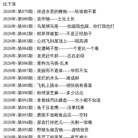
比下亲
2026年-第079期：掉进水里的鞭炮-----给谁都不要
2026年-第080期：农作物-----土生土长
2026年-第081期：马尾绑马尾―—你踢我也踢，你打我也打
2026年-第082期：稻草弹被絮-----不是正经胎子
2026年-第083期：公鸡飞到屋顶上-----唱高调
2026年-第084期：蛇遭蝎子螫-——一个更比一个毒
2026年-第085期：老虎赶牛群――志在必得
2026年-第086期：黄狗当马骑-乱来
2026年-第087期：美丽而不遮体-----华而不实
2026年-第088期：沤烂的木头-----难成材
2026年-第089期：飞机上跳伞-----很快就有着落
2026年-第090期：粉球滚芝麻-----多少沾点
2026年-第091期：拿着钱币比碾盘-----大小都不知道
2026年-第092期：兔子豆老鹰——没事找事
2026年-第093期：磨面不放粮食品店-----空转
2026年-第094期：尿壶打掉把儿-----光剩一张嘴
2026年-第095期：野猪头做贡物——虚情假意
2026年-第096期：盖严了的蒸笼-----有气难出