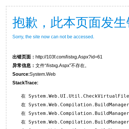
抱歉，此本页面发生
Sorry, the site now can not be accessed.
出错页面：
http://103f.com/listxg.Aspx?id=61
异常信息：
文件“/listxg.Aspx”不存在。
Source:
System.Web
StackTrace:
   在 System.Web.UI.Util.CheckVirtualFile
   在 System.Web.Compilation.BuildManager
   在 System.Web.Compilation.BuildManager
   在 System.Web.Compilation.BuildManager