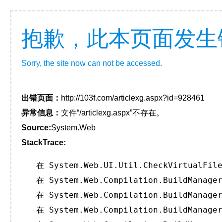
抱歉，此本页面发生
Sorry, the site now can not be accessed.
出错页面：
http://103f.com/articlexg.aspx?id=928461
异常信息：
文件“/articlexg.aspx”不存在。
Source:
System.Web
StackTrace:
   在 System.Web.UI.Util.CheckVirtualFile
   在 System.Web.Compilation.BuildManager
   在 System.Web.Compilation.BuildManager
   在 System.Web.Compilation.BuildManager