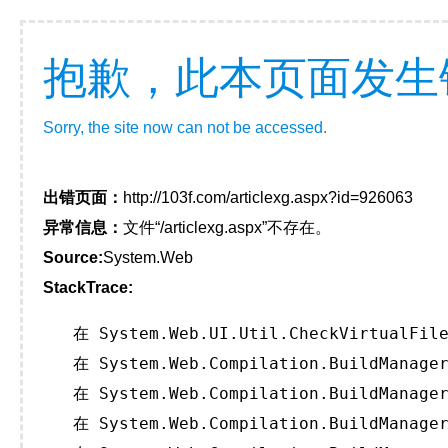
抱歉，此本页面发生
Sorry, the site now can not be accessed.
出错页面：
http://103f.com/articlexg.aspx?id=926063
异常信息：
文件“/articlexg.aspx”不存在。
Source:
System.Web
StackTrace:
   在 System.Web.UI.Util.CheckVirtualFile
   在 System.Web.Compilation.BuildManager
   在 System.Web.Compilation.BuildManager
   在 System.Web.Compilation.BuildManager