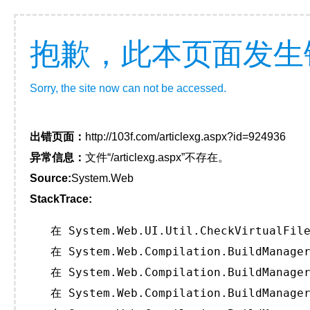
抱歉，此本页面发生
Sorry, the site now can not be accessed.
出错页面：
http://103f.com/articlexg.aspx?id=924936
异常信息：
文件“/articlexg.aspx”不存在。
Source:
System.Web
StackTrace:
   在 System.Web.UI.Util.CheckVirtualFile
   在 System.Web.Compilation.BuildManager
   在 System.Web.Compilation.BuildManager
   在 System.Web.Compilation.BuildManager